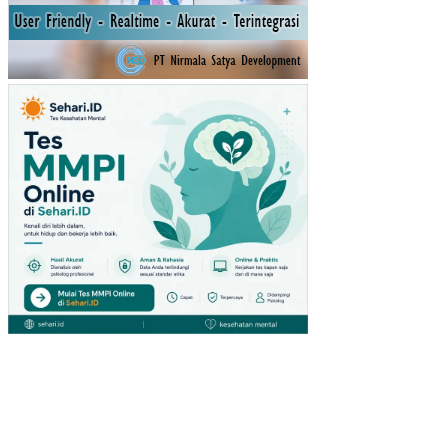
AN
YA
NG
DI
MO
DE
RA
SI
OL
EH
LIN
GK
UN
GA
N
KE
RJ
A
NO
N
FIS
IK
PE