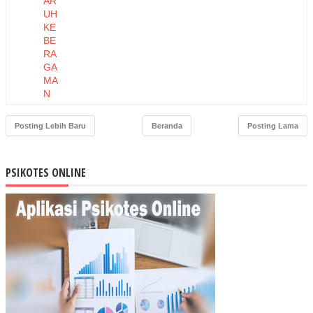
AR
UH
KE
BE
RA
GA
MA
N
TE
NA
Posting Lebih Baru
Beranda
Posting Lama
GA
KE
RJ
PSIKOTES ONLINE
A
TE
RH
AD
AP
KIN
ER
JA
KA
RY
AW