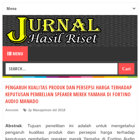
MENU
PENGARUH KUALITAS PRODUK DAN PERSEPSI HARGA TERHADAP
KEPUTUSAN PEMBELIAN SPEAKER MEREK YAMAHA DI FORTINO
AUDIO MANADO
Anonim
Jp Manajemen dd 2018
Abstrak
: Tujuan penelitian ini adalah untuk mengetahui
pengaruh kualitas produk dan persepsi harga terhadap
keputusan pembelian speaker merek Yamaha di Fortino Audio