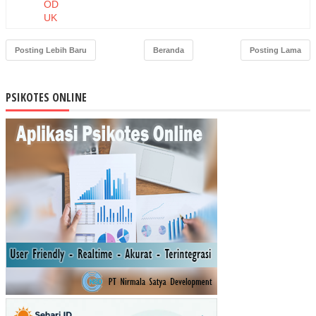
OD
UK
DA
N
Posting Lebih Baru
Beranda
Posting Lama
HA
RG
A
PSIKOTES ONLINE
TE
RH
AD
AP
NIA
T
BE
LI
MA
SK
ER
MU
STI
KA
RA
TU
(ST