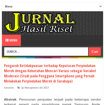
MENU
Pengaruh Ketidakpuasan terhadap Keputusan Perpindahan
Merek dengan Kebutuhan Mencari Variasi sebagai Variabel
Moderasi (Studi pada Pengguna Smartphone yang Pernah
Melakukan Perpindahan Merek di Surabaya)
Anonim
Jp Manajemen dd 2017
Abstrak
: Penurunan penjualan terjadi pada beberapa vendor
terkenal seperti pada smartphone merek Samsung, Apple,