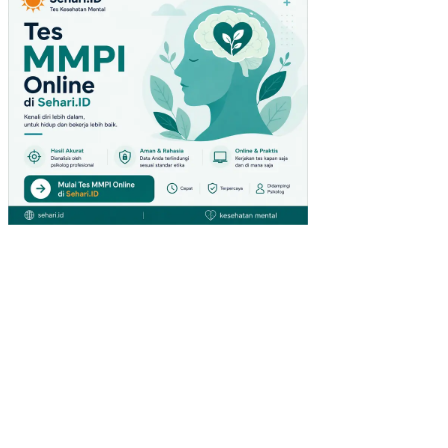
UDI
PA
DA
PE
NG
UN
JU
NG
GIA
NT
HY
PE
RM
AR
KE
T
DI
SU
RA
BA
YA)
PE
NG