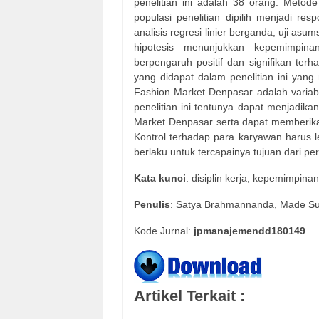
penelitian ini adalah 38 orang. Metod
populasi penelitian dipilih menjadi re
analisis regresi linier berganda, uji asu
hipotesis menunjukkan kepemimpinan
berpengaruh positif dan signifikan terh
yang didapat dalam penelitian ini yang
Fashion Market Denpasar adalah variab
penelitian ini tentunya dapat menjadi
Market Denpasar serta dapat memberikan 
Kontrol terhadap para karyawan harus le
berlaku untuk tercapainya tujuan dari p
Kata
kunci
: disiplin kerja, kepemimpina
Penulis
: Satya Brahmannanda, Made 
Kode Jurnal:
jpmanajemendd180149
Artikel Terkait :