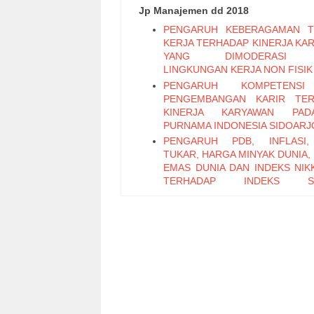
Jp Manajemen dd 2018
PENGARUH KEBERAGAMAN T
KERJA TERHADAP KINERJA KA
YANG DIMODERASI 
LINGKUNGAN KERJA NON FISIK
PENGARUH KOMPETENS
PENGEMBANGAN KARIR TER
KINERJA KARYAWAN PA
PURNAMA INDONESIA SIDOARJ
PENGARUH PDB, INFLASI,
TUKAR, HARGA MINYAK DUNIA,
EMAS DUNIA DAN INDEKS NIKK
TERHADAP INDEKS S
PERTAMBANGAN PERIODE 2011
PENGARUH LEADER M
EXCHANGE, SELF EFFICAC
KEPUASAN KERJA TERHADAP K
KARYAWAN (Studi Pada Ka
Bagian Pabrikasi di PT. PG Can
Sidoarjo)
Pengaruh Keterampilan Politik t
Kinerja Karyawan melalui Organi