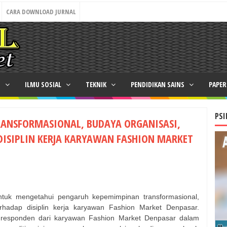
CARA DOWNLOAD JURNAL
N
ILMU SOSIAL
TEKNIK
PENDIDIKAN SAINS
PAPE
PSI
ANSFORMASIONAL, BUDAYA ORGANISASI,
ISIPLIN KERJA KARYAWAN FASHION MARKET
 untuk mengetahui pengaruh kepemimpinan transformasional,
rhadap disiplin kerja karyawan Fashion Market Denpasar.
mlah responden dari karyawan Fashion Market Denpasar dalam