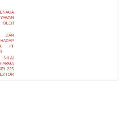
ENAGA
RYAWAN
OLEH
I DAN
HADAP
DA PT
O
 NILAI
 HARGA
EI 225
EKTOR
-2016
EMBER
Y DAN
INERJA
ryawan
di Baru
erhadap
zational