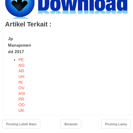
Artikel Terkait :
Jp
Manajemen
dd 2017
PE
NG
AR
UH
IN
OV
ASI
PR
OD
UK
DA
N
Posting Lebih Baru
Beranda
Posting Lama
HA
RG