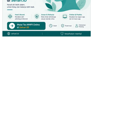
UN
JU
NG
GIA
NT
HY
PE
RM
AR
KE
T
DI
SU
RA
BA
YA)
PE
NG
AR
UH
IN
OV
ASI