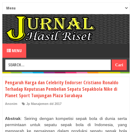
MENU
Pengaruh Harga dan Celebrity Endorser Cristiano Ronaldo
Terhadap Keputusan Pembelian Sepatu Sepakbola Nike di
Planet Sport Tunjungan Plaza Surabaya
Anonim
Jp Manajemen dd 2017
Abstrak
: Seiring dengan kompetisi sepak bola di dunia serta
permintaan untuk sepatu sepak bola di Indonesia, yang
mengarah ke persaingan dalam produksi sepatu sepak bola