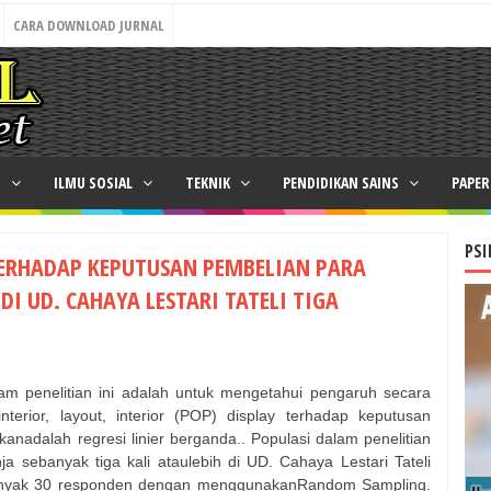
CARA DOWNLOAD JURNAL
N
ILMU SOSIAL
TEKNIK
PENDIDIKAN SAINS
PAPE
PSI
ERHADAP KEPUTUSAN PEMBELIAN PARA
I UD. CAHAYA LESTARI TATELI TIGA
lam penelitian ini adalah untuk mengetahui pengaruh secara
nterior, layout, interior (POP) display terhadap keputusan
anadalah regresi linier berganda.. Populasi dalam penelitian
a sebanyak tiga kali ataulebih di UD. Cahaya Lestari Tateli
anyak 30 responden dengan menggunakanRandom Sampling.