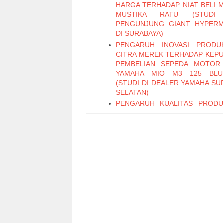
HARGA TERHADAP NIAT BELI 
MUSTIKA RATU (STUDI
PENGUNJUNG GIANT HYPER
DI SURABAYA)
PENGARUH INOVASI PRODU
CITRA MEREK TERHADAP KEP
PEMBELIAN SEPEDA MOTOR
YAMAHA MIO M3 125 BLU
(STUDI DI DEALER YAMAHA SU
SELATAN)
PENGARUH KUALITAS PROD
PERIKLANAN TERHADAP KEP
PEMBELIAN TEH BOTOL 
KEMASAN PET 450 ML (STUD
PENGUNJUNG MINIMARK
SURABAYA SELATAN)
PENGARUH KUALITAS LAY
KEMUDAHAN, DAN EMOT
FACTOR TERHADAP WO
MOUTH DENGAN KEPUASAN S
VARIABEL INTERVENING (Stud
Pelanggan OLX)
PENGARUH PROFESIONALIS