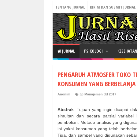
TENTANG JURNAL
KIRIM DAN SUBMIT JURNAL
JURNAL
PSIKOLOGI
KESEHATA
PENGARUH ATMOSFER TOKO T
KONSUMEN YANG BERBELANJA D
Anonim
Jp Manajemen dd 2017
Abstrak
: Tujuan yang ingin dicapai da
simultan dan secara parsial variabel i
pembelian. Metode analisis yang digunak
ini yakni konsumen yang telah berbelanj
Tiga, dan sampel yang digunakan seb