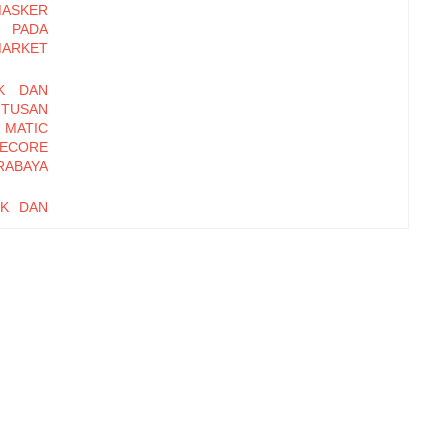
MASKER
 PADA
MARKET
K DAN
UTUSAN
 MATIC
ECORE
RABAYA
UK DAN
UTUSAN
SOSRO
I PADA
ET DI
ANAN,
IONAL
RD OF
EBAGAI
i pada
ME DAN