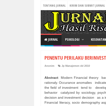
TENTANG JURNAL
KIRIM DAN SUBMIT JURNAL
JURNAL
PSIKOLOGI
KESEHATA
PENENTU PERILAKU BERINVEST
Anonim
Jp Manajemen dd 2010
Abstract
: Modern Financial theory
ba
rationaly. Occurance anomalies
indicat
the field of investment
tend to
develo
behavior
catalyzed by sociology, psyc
decision and investment decision
as a 
Financial literacy, socio demography asp