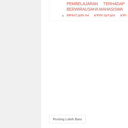
PEMBELAJARAN TERHADAP 
BERWIRAUSAHA MAHASISWA
PENGARUH KEPUASAN KEL
TERHADAP INTENSI BERHENT
PEKERJAAN
ESTIMASI TINGKAT PENGEM
SAHAM SEKTOR MANUFAKTU
TERCATAT DI BURSA EFEK IND
PENGARUH ORGANIZAT
CITIZENSHIP BEHAVIOR TE
KINERJA ANGGOTA KEPOLISIAN
PERAN AUDITOR TEKN
INFORMASI DALAM MENGU
KEJAHATAN KOMPUTER
STRUKTUR PASAR DAN PER
KOMPETITIF INDUSTRI PER
INDONESIA PASCA IMPLEMENTA
2004
ANALISIS KEPUTUSAN PEN
PERUSAHAAN: PENGUJIAN E
PECKING ORDER THEOR
Posting Lebih Baru
BALANCE THEORY