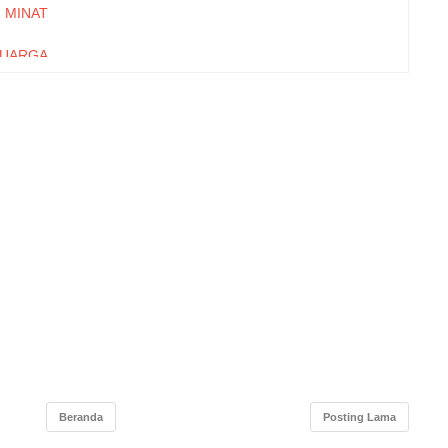
MINAT
UARGA
I DARI
BALIAN
R YANG
ONESIA
IONAL
RHADAP
OLOGI
RANGI
ILAKU
BANKAN
SI API
DANAAN
MPIRIK
Y DAN
Beranda
Posting Lama