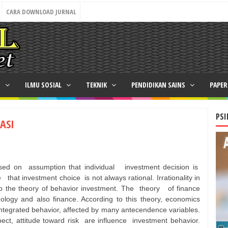
CARA DOWNLOAD JURNAL
N
ILMU SOSIAL
TEKNIK
PENDIDIKAN SAINS
PAPE
PSI
ASI
sed on
assumption that individual
investment decision is
e
that investment choice
is not always rational. Irrationality in
p the theory of behavior investment. The
theory
of finance
hology and also finance. According to this theory, economics
integrated behavior, affected by many antecendence variables.
ect, attitude toward risk
are influence
investment behavior.