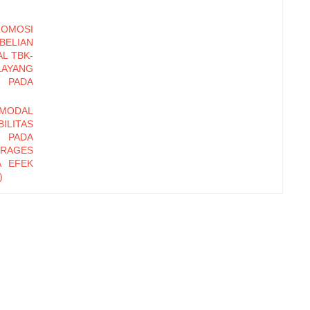
OMOSI
BELIAN
AL TBK-
AYANG
 PADA
MODAL
ILITAS
S PADA
ERAGES
A EFEK
)
TERNAL
RHADAP
HOTEL
GUTAN
 BADAN
RPADU
UKTUR