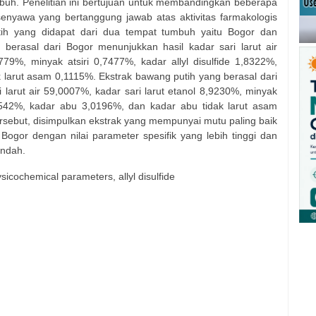
buh. Penelitian ini bertujuan untuk membandingkan beberapa
 senyawa yang bertanggung jawab atas aktivitas farmakologis
ih yang didapat dari dua tempat tumbuh yaitu Bogor dan
erasal dari Bogor menunjukkan hasil kadar sari larut air
779%, minyak atsiri 0,7477%, kadar allyl disulfide 1,8322%,
 larut asam 0,1115%. Ekstrak bawang putih yang berasal dari
larut air 59,0007%, kadar sari larut etanol 8,9230%, minyak
1,6542%, kadar abu 3,0196%, dan kadar abu tidak larut asam
ersebut, disimpulkan ekstrak yang mempunyai mutu paling baik
Bogor dengan nilai parameter spesifik yang lebih tinggi dan
endah.
hysicochemical parameters, allyl disulfide