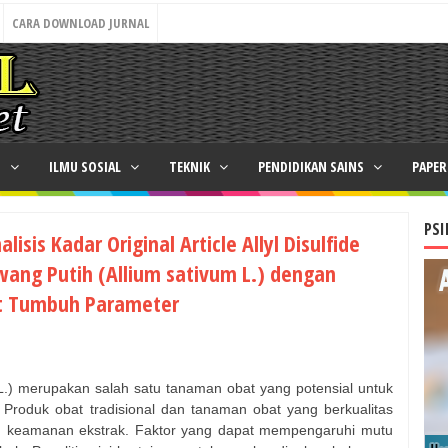
CARA DOWNLOAD JURNAL
N
ILMU SOSIAL
TEKNIK
PENDIDIKAN SAINS
PAPE
PSI
isis Kadar Original Article Allyl Disulfide
wang Putih (Allium sativum L.) dengan
t Tumbuh Parameter
 L.) merupakan salah satu tanaman obat yang potensial untuk
 Produk obat tradisional dan tanaman obat yang berkualitas
an keamanan ekstrak. Faktor yang dapat mempengaruhi mutu