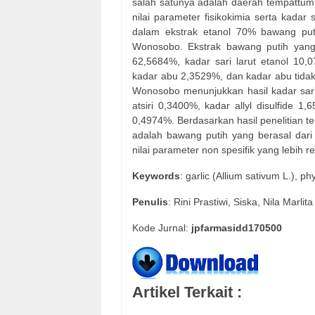
salah satunya adalah daerah tempattum
nilai parameter fisikokimia serta kadar
dalam ekstrak etanol 70% bawang put
Wonosobo. Ekstrak bawang putih yang b
62,5684%, kadar sari larut etanol 10,0
kadar abu 2,3529%, dan kadar abu tidak
Wonosobo menunjukkan hasil kadar sari 
atsiri 0,3400%, kadar allyl disulfide 
0,4974%. Berdasarkan hasil penelitian t
adalah bawang putih yang berasal dari 
nilai parameter non spesifik yang lebih r
Keywords
: garlic (Allium sativum L.), p
Penulis
: Rini Prastiwi, Siska, Nila Marlita
Kode Jurnal:
jpfarmasidd170500
Artikel Terkait :