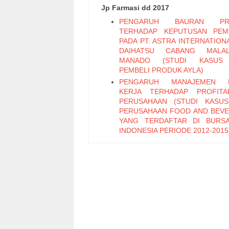
Jp Farmasi dd 2017
PENGARUH BAURAN PR
TERHADAP KEPUTUSAN PEM
PADA PT. ASTRA INTERNATION
DAIHATSU CABANG MALAL
MANADO (STUDI KASUS
PEMBELI PRODUK AYLA)
PENGARUH MANAJEMEN 
KERJA TERHADAP PROFITAB
PERUSAHAAN (STUDI KASU
PERUSAHAAN FOOD AND BEV
YANG TERDAFTAR DI BURS
INDONESIA PERIODE 2012-2015
PENGARUH PENGENDALIAN IN
DAN GAYA KEPEMIMPINAN TE
KINERJA KARYAWAN PADA 
BOULEVARD MANADO
EFEKTIVITAS PEMUN
RETRIBUSI IZIN TRAYEK PADA
PELAYANAN PERIZINAN TE
KOTA MANADO
ANALISIS PENGARUH STR