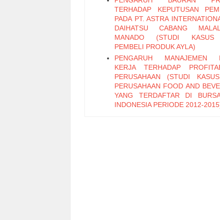
PENGARUH BAURAN PR
TERHADAP KEPUTUSAN PEM
PADA PT. ASTRA INTERNATION
DAIHATSU CABANG MALAL
MANADO (STUDI KASUS
PEMBELI PRODUK AYLA)
PENGARUH MANAJEMEN 
KERJA TERHADAP PROFITAB
PERUSAHAAN (STUDI KASU
PERUSAHAAN FOOD AND BEV
YANG TERDAFTAR DI BURS
INDONESIA PERIODE 2012-2015
PENGARUH PENGENDALIAN IN
DAN GAYA KEPEMIMPINAN TE
KINERJA KARYAWAN PADA 
BOULEVARD MANADO
EFEKTIVITAS PEMUN
RETRIBUSI IZIN TRAYEK PADA
PELAYANAN PERIZINAN TE
KOTA MANADO
ANALISIS PENGARUH STR
MODAL TERHADAP PROFITAB
PADA INDUSTRI PERBANKA