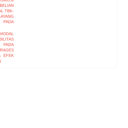
OMOSI
BELIAN
AL TBK-
AYANG
 PADA
MODAL
ILITAS
S PADA
ERAGES
A EFEK
)
TERNAL
RHADAP
HOTEL
GUTAN
 BADAN
RPADU
UKTUR
ILITAS
N YANG