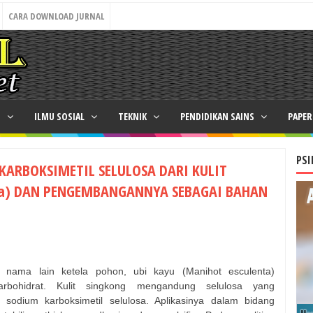
CARA DOWNLOAD JURNAL
N
ILMU SOSIAL
TEKNIK
PENDIDIKAN SAINS
PAPE
PSI
KARBOKSIMETIL SELULOSA DARI KULIT
ima) DAN PENGEMBANGANNYA SEBAGAI BAHAN
n nama lain ketela pohon, ubi kayu (Manihot esculenta)
bohidrat. Kulit singkong mengandung selulosa yang
odium karboksimetil selulosa. Aplikasinya dalam bidang