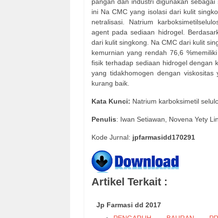
pangan dan industri digunakan sebagai st
ini Na CMC yang isolasi dari kulit sing
netralisasi. Natrium karboksimetilselu
agent pada sediaan hidrogel. Berdasark
dari kulit singkong. Na CMC dari kulit si
kemurnian yang rendah 76,6 %memiliki k
fisik terhadap sediaan hidrogel dengan
yang tidakhomogen dengan viskositas 
kurang baik.
Kata Kunci:
Natrium karboksimetil selulo
Penulis
: Iwan Setiawan, Novena Yety Li
Kode Jurnal:
jpfarmasidd170291
Artikel Terkait :
Jp Farmasi dd 2017