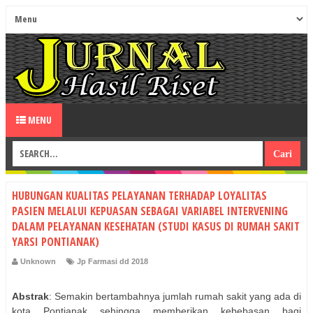
MENU
HUBUNGAN KUALITAS PELAYANAN TERHADAP LOYALITAS
PASIEN MELALUI KEPUASAN SEBAGAI VARIABEL INTERVENING
DALAM PELAYANAN KESEHATAN (STUDI KASUS DI RUMAH SAKIT
YARSI PONTIANAK)
Unknown
Jp Farmasi dd 2018
Abstrak
: Semakin bertambahnya jumlah rumah sakit yang ada di
kota Pontianak sehingga memberikan kebebasan bagi