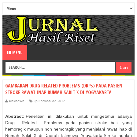
MENU
GAMBARAN DRUG RELATED PROBLEMS (DRPs) PADA PASIEN
STROKE RAWAT INAP RUMAH SAKIT X DI YOGYAKARTA
Unknown
Jp Farmasi dd 2017
Abstract
: Penelitian
ini
dilakukan
untuk
mengetahui
adanya
Drug
Related
Problems pada pasien stroke baik yang
hemoragik maupun non hemoragik yang menjalani rawat inap di
Rumah Sakit X di Daerah Istimewa Yogyakarta.Stroke adalah