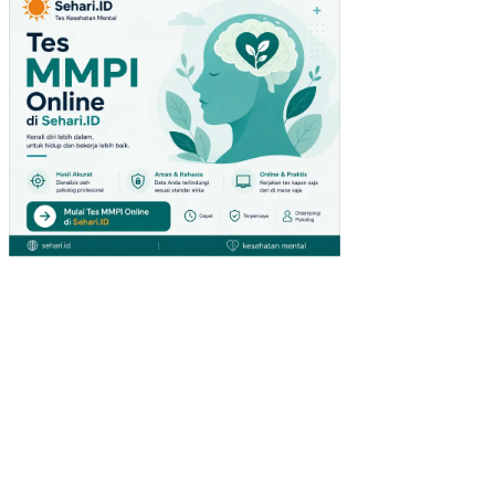
NA
L
TB
K-
DAI
HA
TS
U
CA
BA
NG
MA
LA
LA
YA
NG
MA
NA
DO
(ST
UDI
KA
SU