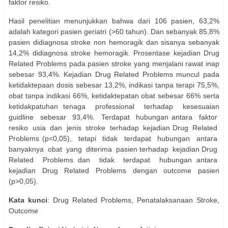
faktor resiko.
Hasil penelitian menunjukkan bahwa dari 106 pasien, 63,2%
adalah kategori pasien geriatri (>60 tahun). Dan sebanyak 85,8%
pasien didiagnosa stroke non hemoragik dan sisanya sebanyak
14,2% didiagnosa stroke hemoragik. Prosentase kejadian Drug
Related Problems pada pasien stroke yang menjalani rawat inap
sebesar 93,4%. Kejadian Drug Related Problems muncul pada
ketidaktepaan dosis sebesar 13,2%, indikasi tanpa terapi 75,5%,
obat tanpa indikasi 66%, ketidaktepatan obat sebesar 66% serta
ketidakpatuhan tenaga
professional
terhadap
kesesuaian
guidline
sebesar
93,4%.
Terdapat
hubungan antara
faktor
resiko
usia
dan
jenis
stroke
terhadap
kejadian Drug
Related
Problems (p<0,05),
tetapi
tidak
terdapat
hubungan
antara
banyaknya
obat
yang
diterima
pasien terhadap
kejadian Drug
Related
Problems dan
tidak
terdapat
hubungan antara
kejadian Drug Related Problems dengan outcome pasien
(p>0,05).
Kata kunci
: Drug Related Problems, Penatalaksanaan Stroke,
Outcome