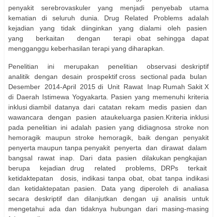
penyakit serebrovaskuler yang menjadi penyebab utama
kematian di seluruh dunia. Drug Related Problems adalah
kejadian
yang
tidak
diinginkan
yang
dialami
oleh
pasien
yang
berkaitan
dengan
terapi obat sehingga dapat
mengganggu keberhasilan terapi yang diharapkan.
Penelitian
ini
merupakan
penelitian
observasi deskriptif
analitik
dengan
desain
prospektif cross
sectional pada
bulan
Desember
2014-April
2015 di
Unit
Rawat
Inap Rumah Sakit X
di Daerah Istimewa Yogyakarta. Pasien yang memenuhi kriteria
inklusi diambil
datanya
dari
catatan
rekam
medis
pasien
dan
wawancara
dengan
pasien
ataukeluarga pasien.Kriteria inklusi
pada penelitian ini adalah pasien yang didiagnosa stroke non
hemoragik maupun stroke hemoragik, baik dengan penyakit
penyerta maupun tanpa penyakit
penyerta
dan
dirawat
dalam
bangsal
rawat
inap.
Dari
data
pasien
dilakukan pengkajian
berupa
kejadian drug
related
problems, DRPs
terkait
ketidaktepatan
dosis, indikasi tanpa obat, obat tanpa indikasi
dan ketidaktepatan pasien. Data yang diperoleh di analiasa
secara deskriptif dan dilanjutkan dengan uji analisis untuk
mengetahui ada dan tidaknya hubungan dari masing-masing