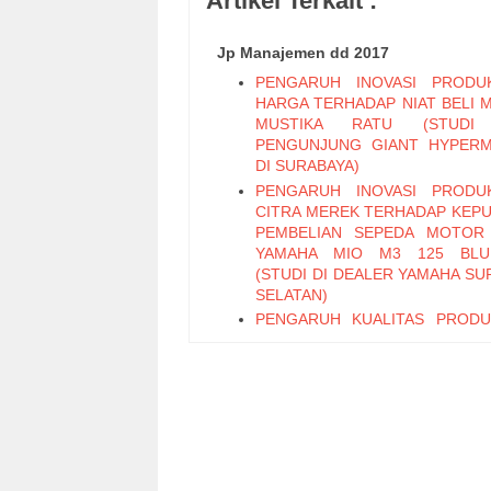
Artikel Terkait :
Jp Manajemen dd 2017
PENGARUH INOVASI PRODU
HARGA TERHADAP NIAT BELI 
MUSTIKA RATU (STUDI
PENGUNJUNG GIANT HYPER
DI SURABAYA)
PENGARUH INOVASI PRODU
CITRA MEREK TERHADAP KEP
PEMBELIAN SEPEDA MOTOR
YAMAHA MIO M3 125 BLU
(STUDI DI DEALER YAMAHA SU
SELATAN)
PENGARUH KUALITAS PROD
PERIKLANAN TERHADAP KEP
PEMBELIAN TEH BOTOL 
KEMASAN PET 450 ML (STUD
PENGUNJUNG MINIMARK
SURABAYA SELATAN)
PENGARUH KUALITAS LAY
KEMUDAHAN, DAN EMOT
FACTOR TERHADAP WO