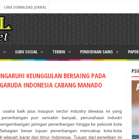
CARA DOWNLOAD JURNAL
N
ILMU SOSIAL
TEKNIK
PENDIDIKAN SAINS
PAPE
PSI
NGARUHI KEUNGGULAN BERSAING PADA
 GARUDA INDONESIA CABANG MANADO
 usaha baik jasa maupun sector industry dewasa ini yang
 penerbangan pun semakin banyak, perusahaan industri
mengembangan jaringan penerbangan hingga ke pelosok kota
Sebagian besar tujuan penerbangan mencakup kota-kota
wilayah barat dan timur Indonesia. Tujuan dari penelitian ini