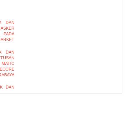
K DAN
MASKER
 PADA
MARKET
K DAN
UTUSAN
 MATIC
ECORE
RABAYA
UK DAN
UTUSAN
SOSRO
I PADA
ET DI
ANAN,
IONAL
RD OF