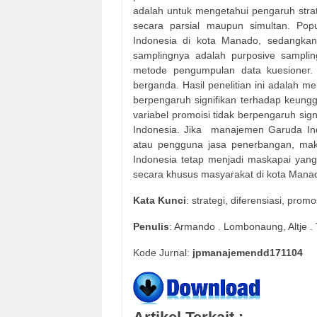
adalah untuk mengetahui pengaruh strat
secara parsial maupun simultan. Popu
Indonesia di kota Manado, sedangkan 
samplingnya adalah purposive sampli
metode pengumpulan data kuesioner. Al
berganda. Hasil penelitian ini adalah me
berpengaruh signifikan terhadap keung
variabel promoisi tidak berpengaruh sig
Indonesia. Jika
manajemen Garuda Ind
atau pengguna jasa penerbangan, maka
Indonesia tetap menjadi maskapai yang
secara khusus masyarakat di kota Mana
Kata Kunci
: strategi, diferensiasi, pro
Penulis
: Armando . Lombonaung, Altje .
Kode Jurnal:
jpmanajemendd171104