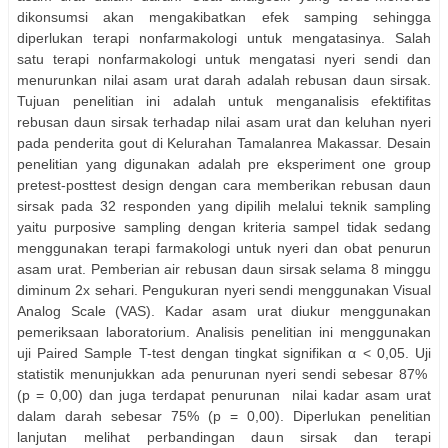
dikonsumsi akan mengakibatkan efek samping sehingga
diperlukan terapi nonfarmakologi untuk mengatasinya. Salah
satu terapi nonfarmakologi untuk mengatasi nyeri sendi dan
menurunkan nilai asam urat darah adalah rebusan daun sirsak.
Tujuan penelitian ini adalah untuk menganalisis efektifitas
rebusan daun sirsak terhadap nilai asam urat dan keluhan nyeri
pada penderita gout di Kelurahan Tamalanrea Makassar. Desain
penelitian yang digunakan adalah pre eksperiment one group
pretest-posttest design dengan cara memberikan rebusan daun
sirsak pada 32 responden yang dipilih melalui teknik sampling
yaitu purposive sampling dengan kriteria sampel tidak sedang
menggunakan terapi farmakologi untuk nyeri dan obat penurun
asam urat. Pemberian air rebusan daun sirsak selama 8 minggu
diminum 2x sehari. Pengukuran nyeri sendi menggunakan Visual
Analog Scale (VAS). Kadar asam urat diukur menggunakan
pemeriksaan laboratorium. Analisis penelitian ini menggunakan
uji Paired Sample T-test dengan tingkat signifikan α < 0,05. Uji
statistik menunjukkan ada penurunan nyeri sendi sebesar 87%
(p = 0,00) dan juga terdapat penurunan
nilai kadar asam urat
dalam darah sebesar 75% (p = 0,00). Diperlukan penelitian
lanjutan melihat perbandingan daun sirsak dan terapi