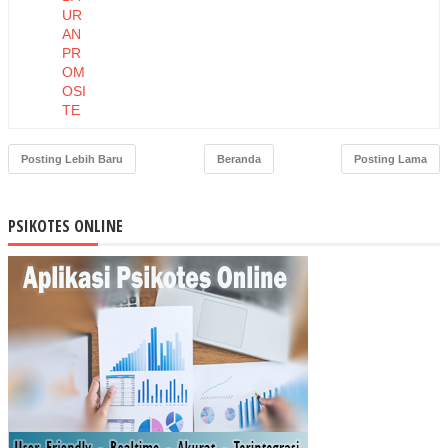
UR
AN
PR
OM
OSI
TE
RH
AD
Posting Lebih Baru
Beranda
Posting Lama
AP
KE
PU
PSIKOTES ONLINE
TU
SA
N
PE
MB
ELI
AN
PA
DA
PT.
AS
TR