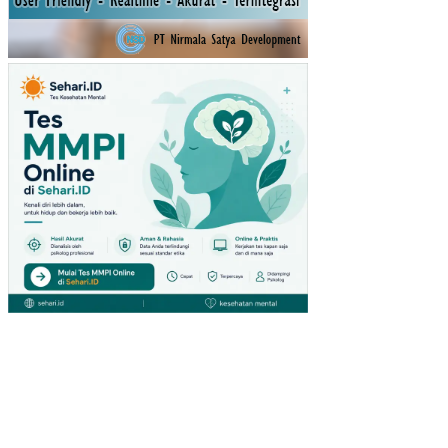
A
INT
ER
NA
TIO
NA
L
TB
K-
DAI
HA
TS
U
CA
BA
NG
MA
LA
LA
YA
NG
MA
NA
DO