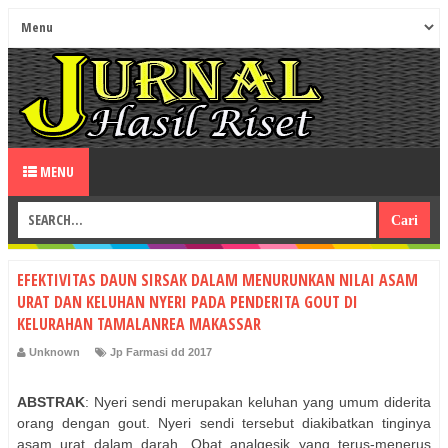
MENU
EFEKTIVITAS DAUN SIRSAK DALAM MENURUNKAN NILAI ASAM
URAT DAN KELUHAN NYERI PADA PENDERITA GOUT DI
KELURAHAN TAMALANREA MAKASSAR
Unknown
Jp Farmasi dd 2017
ABSTRAK
: Nyeri sendi merupakan keluhan yang umum diderita
orang dengan gout. Nyeri sendi tersebut diakibatkan tinginya
asam urat dalam darah. Obat analgesik yang terus-menerus