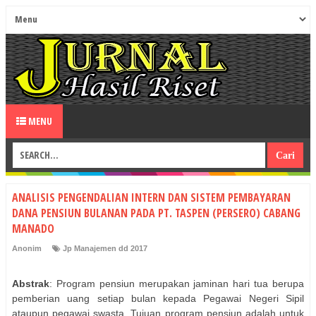
MENU
ANALISIS PENGENDALIAN INTERN DAN SISTEM PEMBAYARAN
DANA PENSIUN BULANAN PADA PT. TASPEN (PERSERO) CABANG
MANADO
Anonim
Jp Manajemen dd 2017
Abstrak
: Program pensiun merupakan jaminan hari tua berupa
pemberian uang setiap bulan kepada Pegawai Negeri Sipil
ataupun pegawai swasta. Tujuan program pensiun adalah untuk