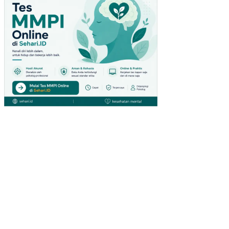
PA
DA
PE
NG
UN
JU
NG
GIA
NT
HY
PE
RM
AR
KE
T
DI
SU
RA
BA
YA)
PE
NG
AR