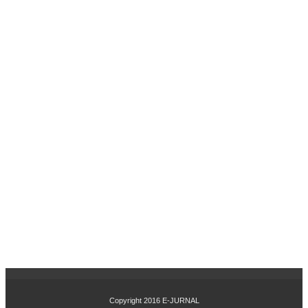
UH
IN
OV
ASI
PR
OD
UK
DA
N
CIT
RA
ME
RE
K
TE
RH
AD
AP
KE
PU
TU
SA
N
Copyright 2016
E-JURNAL
PE