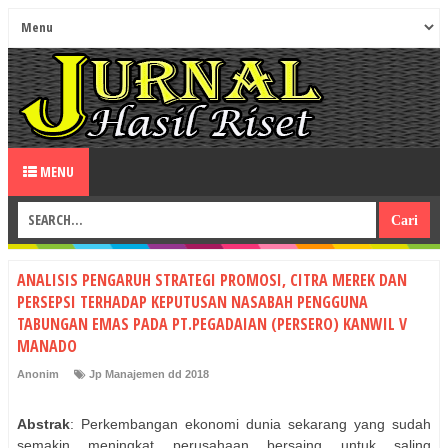
MENU
ANALISIS PENGARUH STRATEGI PROMOSI, CITRA MEREK DAN
PERSEPSI TERHADAP KEPUTUSAN NASABAH PENGGUNA
TABUNGAN EMAS PADA PT.PEGADAIAN (PERSERO) KANWIL V
MANADO
Anonim
Jp Manajemen dd 2018
Abstrak
: Perkembangan ekonomi dunia sekarang yang sudah
semakin meningkat perusahaan bersaing untuk saling