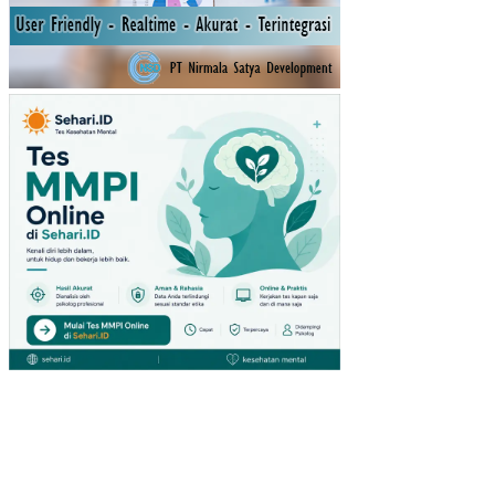
AN
YA
NG
DI
MO
DE
RA
SI
OL
EH
LIN
GK
UN
GA
N
KE
RJ
A
NO
N
FIS
IK
PE