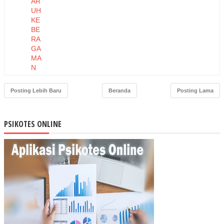
AR
UH
KE
BE
RA
GA
MA
N
TE
NA
Posting Lebih Baru
Beranda
Posting Lama
GA
KE
RJ
PSIKOTES ONLINE
A
TE
RH
AD
AP
KIN
ER
JA
KA
RY
AW