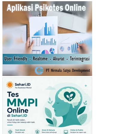
AD
AP
NIA
T
BE
LI
MA
SK
ER
MU
STI
KA
RA
TU
(ST
UDI
PA
DA
PE
NG
UN
JU
NG