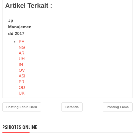
Artikel Terkait :
Jp
Manajemen
dd 2017
PE
NG
AR
UH
IN
OV
ASI
PR
OD
UK
DA
N
Posting Lebih Baru
Beranda
Posting Lama
HA
RG
A
PSIKOTES ONLINE
TE
RH