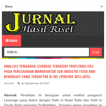
MENU
ANALISIS PENGARUH LEVERAGE TERHADAP PROFITABILITAS
PADA PERUSAHAAN MANUFAKTUR SUB INDUSTRI FOOD AND
BEVERAGES YANG TERDAFTAR DI BEI (PERIODE 2012-2015)
Anonim
Jp Manajemen dd 2017
Abstrak
: Penelitian ini bertujuan untuk melihat pengaruh
Leverage yang diukur dengan Detb to Asset Ratio dan Debt to
Equity Ratio terhadap Profitabilitas. Populasi dalam penelitian ini