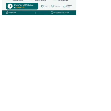
GIA
NT
HY
PE
RM
AR
KE
T
DI
SU
RA
BA
YA)
PE
NG
AR
UH
IN
OV
ASI
PR
OD
UK
DA