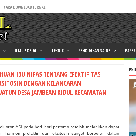
CARA DOWNLOAD JURNAL
N
ILMU SOSIAL
TEKNIK
PENDIDIKAN SAINS
PAPE
PSI
UAN IBU NIFAS TENTANG EFEKTIFITAS
KSITOSIN DENGAN KELANCARAN
WATUN DESA JAMBEAN KIDUL KECAMATAN
eluaran ASI pada hari–hari pertama setelah melahirkan dapat
n hormon prolaktin dan oksitosin sangat berperan dalam