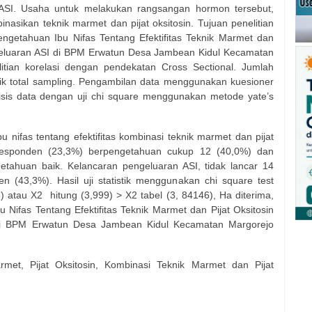
 ASI. Usaha untuk melakukan rangsangan hormon tersebut,
asikan teknik marmet dan pijat oksitosin. Tujuan penelitian
getahuan Ibu Nifas Tentang Efektifitas Teknik Marmet dan
geluaran ASI di BPM Erwatun Desa Jambean Kidul Kecamatan
itian korelasi dengan pendekatan Cross Sectional. Jumlah
nik total sampling. Pengambilan data menggunakan kuesioner
lisis data dengan uji chi square menggunakan metode yate’s
u nifas tentang efektifitas kombinasi teknik marmet dan pijat
esponden (23,3%) berpengetahuan cukup 12 (40,0%) dan
tahuan baik. Kelancaran pengeluaran ASI, tidak lancar 14
n (43,3%). Hasil uji statistik menggunakan chi square test
5) atau X2
hitung (3,999) > X2 tabel (3, 84146), Ha diterima,
Nifas Tentang Efektifitas Teknik Marmet dan Pijat Oksitosin
di BPM Erwatun Desa Jambean Kidul Kecamatan Margorejo
met, Pijat Oksitosin, Kombinasi Teknik Marmet dan Pijat