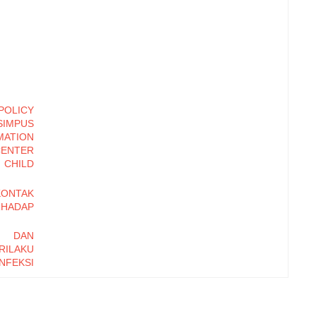
OLICY
SIMPUS
ATION
CENTER
 CHILD
NTAK
HADAP
N DAN
LAKU
EKSI
IL
V PADA
SK) DI