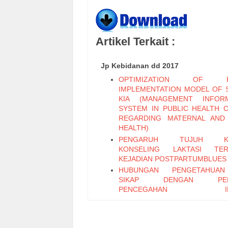
Artikel Terkait :
Jp Kebidanan dd 2017
OPTIMIZATION OF P
IMPLEMENTATION MODEL OF 
KIA (MANAGEMENT INFORM
SYSTEM IN PUBLIC HEALTH 
REGARDING MATERNAL AND
HEALTH)
PENGARUH TUJUH KO
KONSELING LAKTASI TER
KEJADIAN POSTPARTUMBLUES
HUBUNGAN PENGETAHUA
SIKAP DENGAN PERI
PENCEGAHAN INF
LEPTOSPIROSIS PADA IBU HAM
STUDI DESKRIPTIF KASUS HI
PEKERJA SEKS KOMERSIAL (P