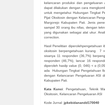
kelancaran produksi dan pengeluaran
dapat dilakukan dengan cara mengkombin
untuk mengetahui Hubungan Tingkat Pen
Pijat Oksitosin dengan Kelancaran Pen
Margorejo Kabupaten Pati. Jenis penel
sampel 30 orang ibu nifas, dengan tek
yang digunakan sebagai alat ukur. Ana
correction.
Hasil Penelitian diperolehpengetahuan ib
oksitosin berpengetahuan kurang
7 r
sisanya 11 responden (36,7%) berpenge
responden (46,7%), lancar 16 responde
diperoleh hasilp value (0, 046) < α (0,0
ada
Hubungan Tingkat Pengetahuan Ibu 
dengan Kelancaran Pengeluaran ASI 
Kabupaten Pati.
Kata
Kunci
: Pengetahuan, Teknik Mar
Oksitosin, Kelancaran Pengeluaran ASI
Kode Jurnal:
jpkebidanandd170040