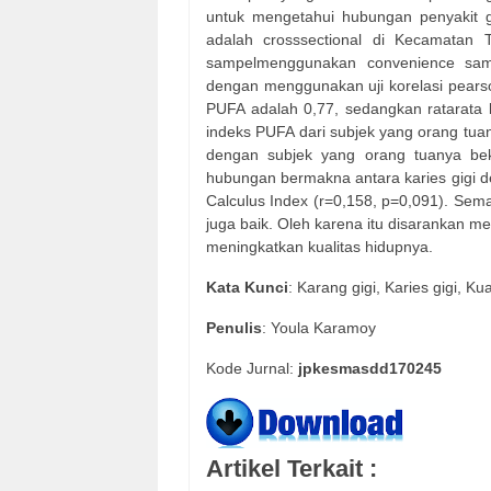
untuk mengetahui hubungan penyakit gi
adalah cross­sectional di Kecamatan
sampelmenggunakan convenience sampli
dengan menggunakan uji korelasi pearson.
PUFA adalah 0,77, sedangkan rata­rata k
indeks PUFA dari subjek yang orang tuan
dengan subjek yang orang tuanya beker
hubungan bermakna antara karies gigi de
Calculus Index (r=­0,158, p=0,091). Sem
juga baik. Oleh karena itu disarankan m
meningkatkan kualitas hidupnya.
Kata Kunci
: Karang gigi, Karies gigi, Kua
Penulis
: Youla Karamoy
Kode Jurnal:
jpkesmasdd170245
Artikel Terkait :