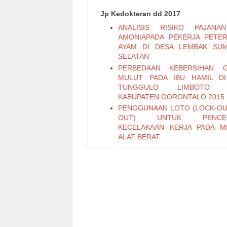
Jp Kedokteran dd 2017
ANALISIS RISIKO PAJANA
AMONIAPADA PEKERJA PETE
AYAM DI DESA LEMBAK SU
SELATAN
PERBEDAAN KEBERSIHAN G
MULUT PADA IBU HAMIL D
TUNGGULO LIMBOTO 
KABUPATEN GORONTALO 2015
PENGGUNAAN LOTO (LOCK-OU
OUT) UNTUK PENCEG
KECELAKAAN KERJA PADA M
ALAT BERAT
PENGARUH PURSED LIP BRE
DAN SUSTAINED MAX
INSPIRATION TERH
PENINGKATKAN KEKUATAN
PERNAPASAN UNTUK MENGU
KELUHAN SESAK NAPAS PADA
KARDIO RESPIRASI
EFEKTIFITAS PEMBERIAN 