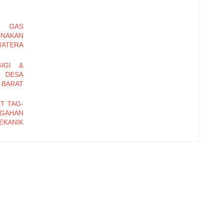
N GAS
RNAKAN
MATERA
IGI &
I DESA
BARAT
T TAG-
AHAN
EKANIK
ATHING
IMAL
ADAP
 OTOT
RANGI
 KASUS
EKSTRA