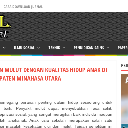
CARA DOWNLOAD JURNAL
N
ILMU SOSIAL
TEKNIK
PENDIDIKAN SAINS
PAPE
PSI
N MULUT DENGAN KUALITAS HIDUP ANAK DI
PATEN MINAHASA UTARA
memegang peranan penting dalam hidup seseorang untuk
baik. Penyakit mulut dapat menyebabkan rasa sakit,
eprivasi sosial, yang sangat merugikan baik individu maupun
lah anak­anak. Anak usia sekolah merupakan salah satu
i masalah kesehatan gigi dan mulut. Tujuan penelitian ini