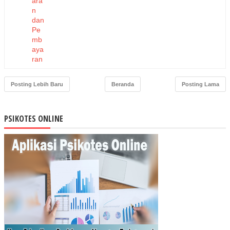
ara
n
dan
Pe
mb
aya
ran
Ka
pita
Posting Lebih Baru
Beranda
Posting Lama
si
Ber
bas
PSIKOTES ONLINE
is
Ko
mit
me
n
Pel
aya
nan
ter
had
ap
Pe