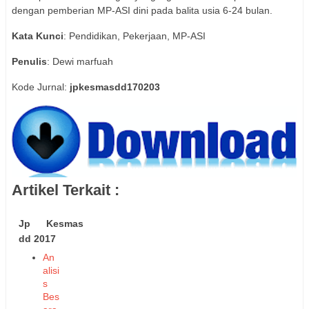
dengan pemberian MP-ASI dini pada balita usia 6-24 bulan.
Kata
Kunci
: Pendidikan, Pekerjaan, MP-ASI
Penulis
: Dewi marfuah
Kode Jurnal:
jpkesmasdd170203
Artikel Terkait :
Jp Kesmas
dd 2017
An
alisi
s
Bes