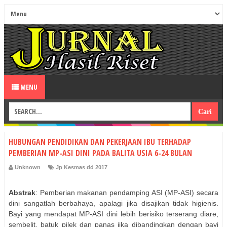
MENU
HUBUNGAN PENDIDIKAN DAN PEKERJAAN IBU TERHADAP
PEMBERIAN MP-ASI DINI PADA BALITA USIA 6-24 BULAN
Unknown
Jp Kesmas dd 2017
Abstrak
: Pemberian makanan pendamping ASI (MP-ASI) secara
dini sangatlah berbahaya, apalagi jika disajikan tidak higienis.
Bayi yang mendapat MP-ASI dini lebih berisiko terserang diare,
sembelit, batuk pilek dan panas jika dibandingkan dengan bayi