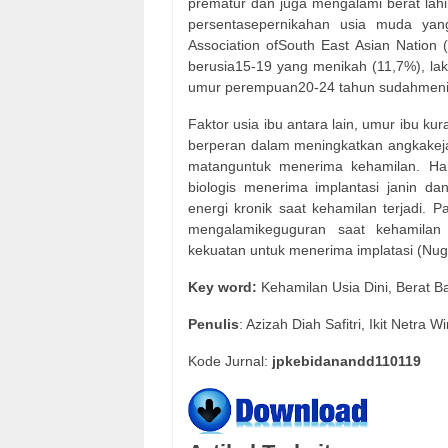
prematur dan juga mengalami berat lah
persentasepernikahan usia muda yang
Association ofSouth East Asian Natio
berusia15-19 yang menikah (11,7%), la
umur perempuan20-24 tahun sudahmeni
Faktor usia ibu antara lain, umur ibu kur
berperan dalam meningkatkan angkakeja
matanguntuk menerima kehamilan. Hal
biologis menerima implantasi janin da
energi kronik saat kehamilan terjadi. 
mengalamikeguguran saat kehamilan 
kekuatan untuk menerima implatasi (Nug
Key word:
Kehamilan Usia Dini, Berat 
Penulis
: Azizah Diah Safitri, Ikit Netra 
Kode Jurnal:
jpkebidanandd110119