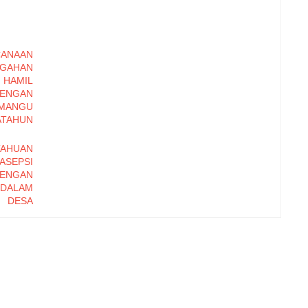
NAAN
GAHAN
HAMIL
DENGAN
ANGU
TAHUN
AHUAN
EPSI
ENGAN
DALAM
 DESA
PATEN
SALIN
 RSUD
009
ARITAS
NGAN