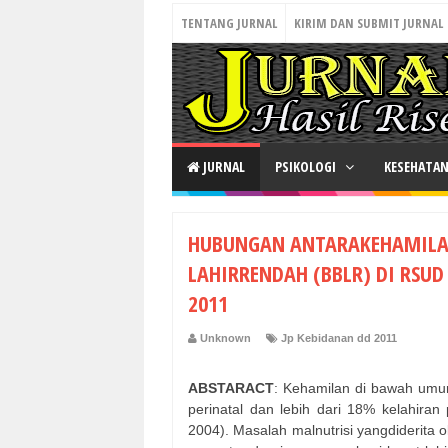
TENTANG JURNAL
KIRIM DAN SUBMIT JURNAL
JURNAL
PSIKOLOGI
KESEHATA
HUBUNGAN ANTARAKEHAMILAN 
LAHIRRENDAH (BBLR) DI RSUD
2011
Unknown
Jp Kebidanan dd 2011
ABSTARACT
: Kehamilan di bawah umu
perinatal dan lebih dari 18% kelahira
2004). Masalah malnutrisi yangdiderita 