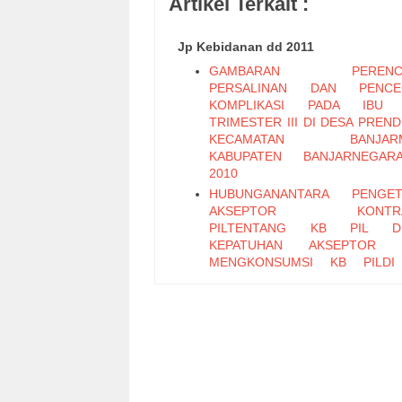
Artikel Terkait :
Jp Kebidanan dd 2011
GAMBARAN PERENCA
PERSALINAN DAN PENCE
KOMPLIKASI PADA IBU 
TRIMESTER III DI DESA PREN
KECAMATAN BANJARM
KABUPATEN BANJARNEGARA
2010
HUBUNGANANTARA PENGET
AKSEPTOR KONTRAS
PILTENTANG KB PIL D
KEPATUHAN AKSEPTOR 
MENGKONSUMSI KB PILDI
PASINGGANGAN KABU
BANYUMAS
KARAKTERISTIK IBU BER
DENGAN PARTUS LAMA DI
PURBALINGGA PERIODE 2007-2
KARAKTERISTIK UMUR DAN P
IBU BERSALIN DE