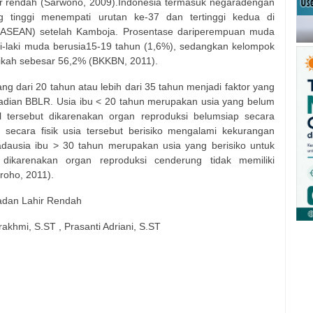
ir rendah (Sarwono, 2009).Indonesia termasuk negaradengan
 tinggi menempati urutan ke-37 dan tertinggi kedua di
n (ASEAN) setelah Kamboja. Prosentase dariperempuan muda
ki-laki muda berusia15-19 tahun (1,6%), sedangkan kelompok
kah sebesar 56,2% (BKKBN, 2011).
ang dari 20 tahun atau lebih dari 35 tahun menjadi faktor yang
dian BBLR. Usia ibu < 20 tahun merupakan usia yang belum
 tersebut dikarenakan organ reproduksi belumsiap secara
n secara fisik usia tersebut berisiko mengalami kekurangan
Padausia ibu > 30 tahun merupakan usia yang berisiko untuk
dikarenakan organ reproduksi cenderung tidak memiliki
roho, 2011).
Badan Lahir Rendah
Wirakhmi, S.ST , Prasanti Adriani, S.ST