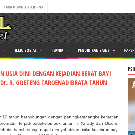
CARA DOWNLOAD JURNAL
N
ILMU SOSIAL
TEKNIK
PENDIDIKAN SAINS
PAPE
PSI
USIA DINI DENGAN KEJADIAN BERAT BAYI
 Dr. R. GOETENG TAROENADIBRATA TAHUN
r 16 tahun berhubungan dengan peningkatanangka kematian
n prematur terjadi padakelompok umur ini (Grady dan Bloom,
oleh ibu hamil remaja dapat menyebabkan risiko kelahiran bayi