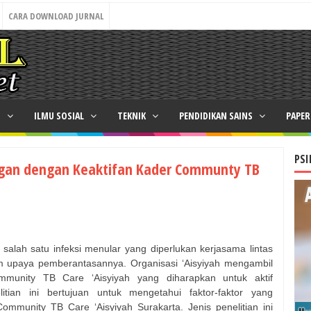
CARA DOWNLOAD JURNAL
N
ILMU SOSIAL
TEKNIK
PENDIDIKAN SAINS
PAPE
PSI
ngan dengan Keaktifan Kader Communty TB
salah satu infeksi menular yang diperlukan kerjasama lintas
m upaya pemberantasannya. Organisasi ‘Aisyiyah mengambil
unity TB Care ‘Aisyiyah yang diharapkan untuk aktif
tian ini bertujuan untuk mengetahui faktor-faktor yang
mmunity TB Care ‘Aisyiyah Surakarta. Jenis penelitian ini