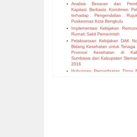
Analisis Besaran dan Pemb
Kapitasi Berbasis Komitmen Pe
terhadap Pengendalian Ruju
Puskesmas Kota Bengkulu
Implementasi Kebijakan Remune
Rumah Sakit Pemerintah
Pelaksanaan Kebijakan DAK No
Bidang Kesehatan untuk Tenaga 
Promosi Kesehatan di Kab
Sumbawa dan Kabupaten Slema
2016
Hubungan Pemanfaatan Dana 
Operasional Kesehatan (BOK)
Peningkatan Cakupan Kun
Antenatal K4 di Puskesmas Kota
Tahun 2014-2016
Analisis Pembiayaan Kes
Bersumber Pemerintah di Kota
Tahun 2014 – 2016
Faktor yang Mempengaruhi Re
Dokter di Puskesmas Wilaya
Dinas Kesehatan Kabupaten Buo
2016