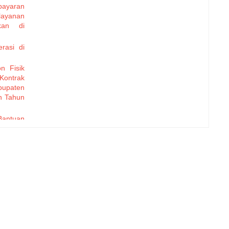
ayaran
layanan
kan di
rasi di
n Fisik
Kontrak
upaten
n Tahun
Bantuan
 dengan
jungan
 Serang
ehatan
 Serang
krutmen
h Kerja
l Tahun