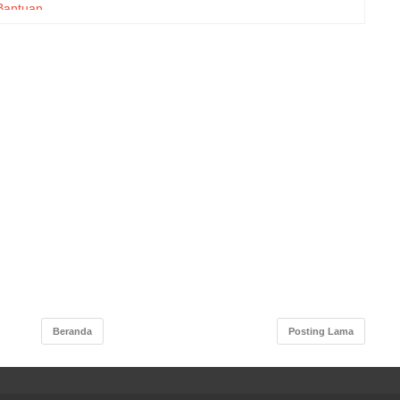
Bantuan
 dengan
jungan
 Serang
ehatan
 Serang
krutmen
h Kerja
l Tahun
an Dana
smas di
garuhi
ofrenia
onal di
 DIY
Beranda
Posting Lama
langan
 Daerah
 Obsgin