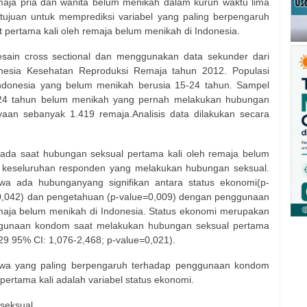
maja pria dan wanita belum menikah dalam kurun waktu lima
ertujuan untuk memprediksi variabel yang paling berpengaruh
pertama kali oleh remaja belum menikah di Indonesia.
esain cross sectional dan menggunakan data sekunder dari
nesia Kesehatan Reproduksi Remaja tahun 2012. Populasi
 Indonesia yang belum menikah berusia 15-24 tahun. Sampel
15-24 tahun belum menikah yang pernah melakukan hubungan
aan sebanyak 1.419 remaja.Analisis data dilakukan secara
ada saat hubungan seksual pertama kali oleh remaja belum
i keseluruhan responden yang melakukan hubungan seksual.
hwa ada hubunganyang signifikan antara status ekonomi(p-
e=0,042) dan pengetahuan (p-value=0,009) dengan penggunaan
maja belum menikah di Indonesia. Status ekonomi merupakan
ggunaan kondom saat melakukan hubungan seksual pertama
29 95% CI: 1,076-2,468; p-value=0,021).
ahwa yang paling berpengaruh terhadap penggunaan kondom
ertama kali adalah variabel status ekonomi.
 seksual