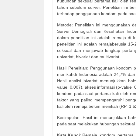
hubungan seksual pertama kali oleh re
tahun sebelum survei. Penelitian ini b
terhadap penggunaan kondom pada saat 
Metode: Penelitian ini menggunakan d
Survei Demografi dan Kesehatan Indo
dalam penelitian ini adalah remaja di
penelitian ini adalah remajaberusia 
seksual dan menjawab lengkap pertany
univariat, bivariat dan multivariat.
Hasil Penelitian: Penggunaan kondom p
menikahdi Indonesia adalah 24,7% dar
Hasil analisi bivariat menunjukkan ba
value=0,007), akses informasi (p-valu
kondom pada saat pertama kali oleh re
faktor yang paling mempengaruhi pen
kali oleh remaja belum menikah (RP=1,6
Kesimpulan: Hasil ini menunjukkan b
pada saat melakukan hubungan seksual p
Kata Kunci
: Remaja, kondom, pertama,