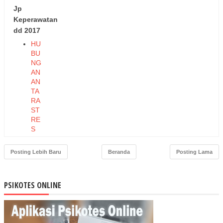
Jp
Keperawatan
dd 2017
HU
BU
NG
AN
AN
TA
RA
ST
RE
S
KE
RJ
Posting Lebih Baru
Beranda
Posting Lama
A
PE
RA
PSIKOTES ONLINE
WA
T
DE
NG