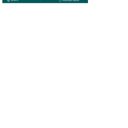
SIV
E
CA
RE
UNI
T
RS
U
PA
NC
AR
AN
KA
SIH
GM
IM
MA
NA
DO
EF
EK
TIV
ITA