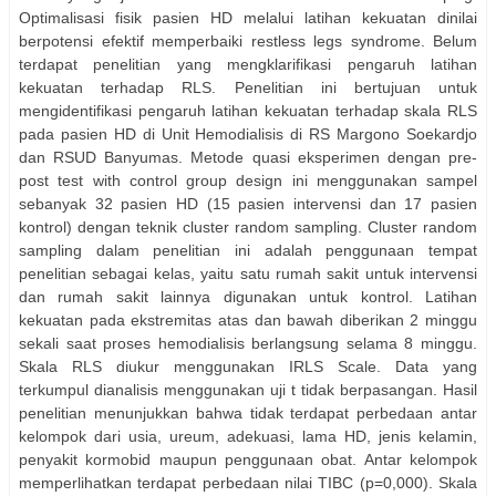
Optimalisasi fisik pasien HD melalui latihan kekuatan dinilai
berpotensi efektif memperbaiki restless legs syndrome. Belum
terdapat penelitian yang mengklarifikasi pengaruh latihan
kekuatan terhadap RLS. Penelitian ini bertujuan untuk
mengidentifikasi pengaruh latihan kekuatan terhadap skala RLS
pada pasien HD di Unit Hemodialisis di RS Margono Soekardjo
dan RSUD Banyumas. Metode quasi eksperimen dengan pre-
post test with control group design ini menggunakan sampel
sebanyak 32 pasien HD (15 pasien intervensi dan 17 pasien
kontrol) dengan teknik cluster random sampling. Cluster random
sampling dalam penelitian ini adalah penggunaan tempat
penelitian sebagai kelas, yaitu satu rumah sakit untuk intervensi
dan rumah sakit lainnya digunakan untuk kontrol. Latihan
kekuatan pada ekstremitas atas dan bawah diberikan 2 minggu
sekali saat proses hemodialisis berlangsung selama 8 minggu.
Skala RLS diukur menggunakan IRLS Scale. Data yang
terkumpul dianalisis menggunakan uji t tidak berpasangan. Hasil
penelitian menunjukkan bahwa tidak terdapat perbedaan antar
kelompok dari usia, ureum, adekuasi, lama HD, jenis kelamin,
penyakit kormobid maupun penggunaan obat. Antar kelompok
memperlihatkan terdapat perbedaan nilai TIBC (p=0,000). Skala