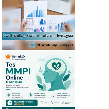
AN
KIN
ER
JA
PE
RA
WA
T
DI
INS
TA
LA
SI
GA
WA
T
DA
RU
RA
T
DA
N
INT
EN