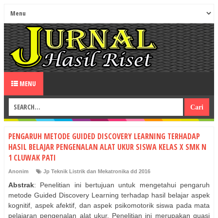
MENU
PENGARUH METODE GUIDED DISCOVERY LEARNING TERHADAP
HASIL BELAJAR PENGENALAN ALAT UKUR SISWA KELAS X SMK N
1 CLUWAK PATI
Anonim
Jp Teknik Listrik dan Mekatronika dd 2016
Abstrak
: Penelitian ini bertujuan untuk mengetahui pengaruh
metode Guided Discovery Learning terhadap hasil belajar aspek
kognitif, aspek afektif, dan aspek psikomotorik siswa pada mata
pelajaran pengenalan alat ukur. Penelitian ini merupakan quasi