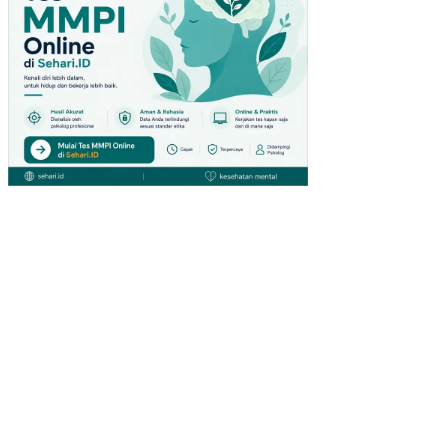
TIN
G
CO
NC
RE
TE
(BE
TO
N
ME
MA
DA
T
SE
NDI
RI)
PE
NG
EM
BA
NG
AN
BIO