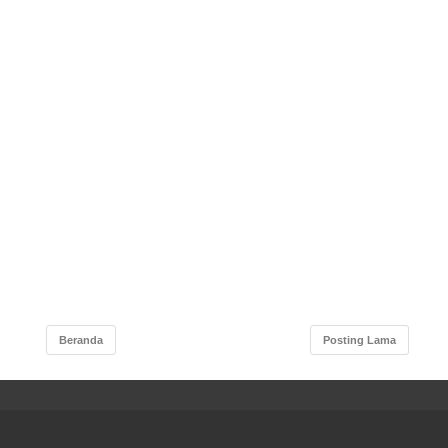
NOSOBO
ANAAN
TERAAN
RAKAT
ANGAN
RAHAN
MBAHAN
AI DI
TA
AYANAN
U SATU
IJINAN
AWASAN
SITAS
Beranda
Posting Lama
NTARA
ISASI
UPATEN