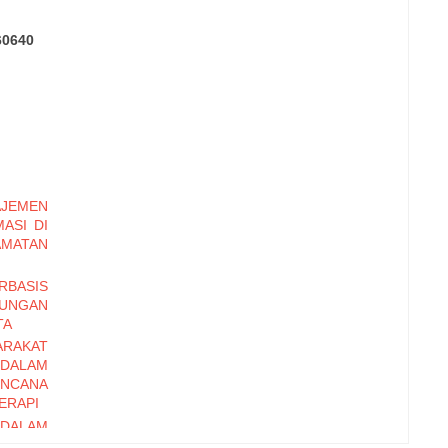
60640
JEMEN
ASI DI
AMATAN
BASIS
NGAN
TA
RAKAT
DALAM
NCANA
ERAPI
DALAM
RODUK