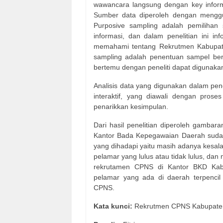
wawancara langsung dengan key informe
Sumber data diperoleh dengan menggun
Purposive sampling adalah pemilihan
informasi, dan dalam penelitian ini i
memahami tentang Rekrutmen Kabupate
sampling adalah penentuan sampel berd
bertemu dengan peneliti dapat digunaka
Analisis data yang digunakan dalam peneli
interaktif, yang diawali dengan pros
penarikkan kesimpulan.
Dari hasil penelitian diperoleh gamb
Kantor Bada Kepegawaian Daerah sudah
yang dihadapi yaitu masih adanya kesal
pelamar yang lulus atau tidak lulus, da
rekrutamen CPNS di Kantor BKD Kabu
pelamar yang ada di daerah terpencil
CPNS.
Kata kunci:
Rekrutmen CPNS Kabupaten