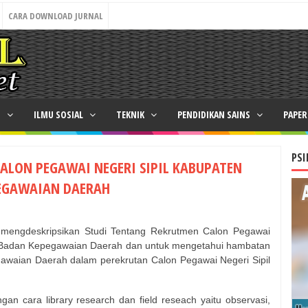
CARA DOWNLOAD JURNAL
N
ILMU SOSIAL
TEKNIK
PENDIDIKAN SAINS
PAPE
PSI
ALON PEGAWAI NEGERI SIPIL KABUPATEN
PEGAWAIAN DAERAH
uk mengdeskripsikan Studi Tentang Rekrutmen Calon Pegawai
r Badan Kepegawaian Daerah dan untuk mengetahui hambatan
awaian Daerah dalam perekrutan Calon Pegawai Negeri Sipil
an cara library research dan field reseach yaitu observasi,