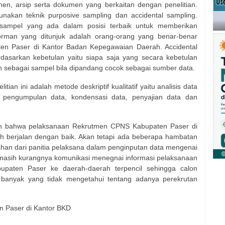
n, arsip serta dokumen yang berkaitan dengan penelitian.
akan teknik purposive sampling dan accidental sampling.
 sampel yang ada dalam posisi terbaik untuk memberikan
nforman yang ditunjuk adalah orang-orang yang benar-benar
n Paser di Kantor Badan Kepegawaian Daerah. Accidental
asarkan kebetulan yaitu siapa saja yang secara kebetulan
n sebagai sampel bila dipandang cocok sebagai sumber data.
tian ini adalah metode deskriptif kualitatif yaitu analisis data
es pengumpulan data, kondensasi data, penyajian data dan
aran bahwa pelaksanaan Rekrutmen CPNS Kabupaten Paser di
 berjalan dengan baik. Akan tetapi ada beberapa hambatan
ahan dari panitia pelaksana dalam penginputan data mengenai
n masih kurangnya komunikasi menegnai informasi pelaksanaan
paten Paser ke daerah-daerah terpencil sehingga calon
 banyak yang tidak mengetahui tentang adanya perekrutan
 Paser di Kantor BKD