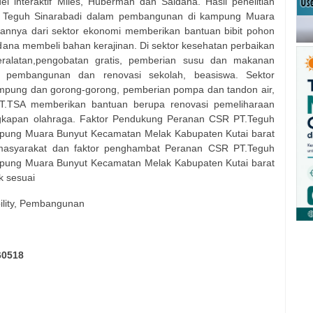
l interaktif Miles, Huberman dan Saldana. Hasil penelitian
 Teguh Sinarabadi dalam pembangunan di kampung Muara
gannya dari sektor ekonomi memberikan bantuan bibit pohon
n dana membeli bahan kerajinan. Di sektor kesehatan perbaikan
eralatan,pengobatan gratis, pemberian susu dan makanan
pa pembangunan dan renovasi sekolah, beasiswa. Sektor
kampung dan gorong-gorong, pemberian pompa dan tandon air,
PT.TSA memberikan bantuan berupa renovasi pemeliharaan
gkapan olahraga. Faktor Pendukung Peranan CSR PT.Teguh
pung Muara Bunyut Kecamatan Melak Kabupaten Kutai barat
i masyarakat dan faktor penghambat Peranan CSR PT.Teguh
pung Muara Bunyut Kecamatan Melak Kabupaten Kutai barat
k sesuai
ility, Pembangunan
60518