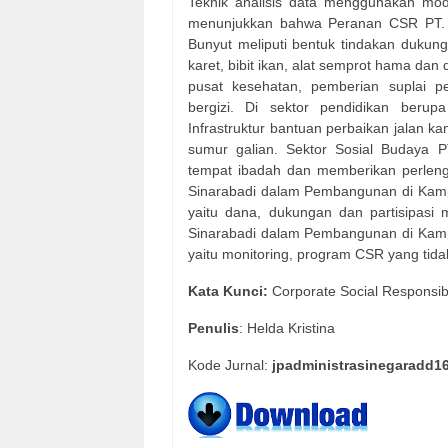
Teknik analisis data menggunakan mode
menunjukkan bahwa Peranan CSR PT.
Bunyut meliputi bentuk tindakan dukun
karet, bibit ikan, alat semprot hama da
pusat kesehatan, pemberian suplai p
bergizi. Di sektor pendidikan beru
Infrastruktur bantuan perbaikan jalan 
sumur galian. Sektor Sosial Budaya 
tempat ibadah dan memberikan perlen
Sinarabadi dalam Pembangunan di Kam
yaitu dana, dukungan dan partisipas
Sinarabadi dalam Pembangunan di Kam
yaitu monitoring, program CSR yang tida
Kata Kunci:
Corporate Social Responsib
Penulis
: Helda Kristina
Kode Jurnal:
jpadministrasinegaradd1