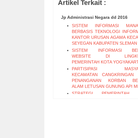
Artikel Terkait :
Jp Administrasi Negara dd 2016
SISTEM INFORMASI MANA
BERBASIS TEKNOLOGI INFORM
KANTOR URUSAN AGAMA KEC
SEYEGAN KABUPATEN SLEMAN
SISTEM INFORMASI BER
WEBSITE DI LINGKU
PEMERINTAH KOTA YOGYAKAR
PARTISIPASI MASYA
KECAMATAN CANGKRINGAN 
PENANGANAN KORBAN BE
ALAM LETUSAN GUNUNG API M
STRATEGI PEMERINTAH 
PENGEMBANGAN UMKM P
CARICA DI KABUPATEN WO
MELALUI PENDEKATAN OVOP
EFEKTIVITAS PELAKS
PROGRAM WAHANA KESEJAH
SOSIAL BERBASIS MASYA
DALAM UPAYA PENANGGUL