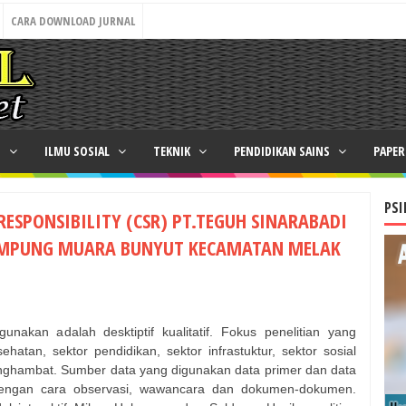
CARA DOWNLOAD JURNAL
N
ILMU SOSIAL
TEKNIK
PENDIDIKAN SAINS
PAPE
PSI
ESPONSIBILITY (CSR) PT.TEGUH SINARABADI
MPUNG MUARA BUNYUT KECAMATAN MELAK
unakan adalah desktiptif kualitatif. Fokus penelitian yang
ehatan, sektor pendidikan, sektor infrastuktur, sektor sosial
enghambat. Sumber data yang digunakan data primer dan data
dengan cara observasi, wawancara dan dokumen-dokumen.