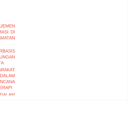
JEMEN
ASI DI
AMATAN
BASIS
NGAN
TA
RAKAT
DALAM
NCANA
ERAPI
DALAM
RODUK
NOSOBO
ANAAN
TERAAN
RAKAT
ANGAN