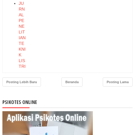
JU
RN
AL
PE
NE
LIT
IAN
TE
KNI
K
LIS
TRI
K,
EL
Posting Lebih Baru
Beranda
Posting Lama
EK
TR
O
DA
PSIKOTES ONLINE
N
ME
KA
NIK
AL